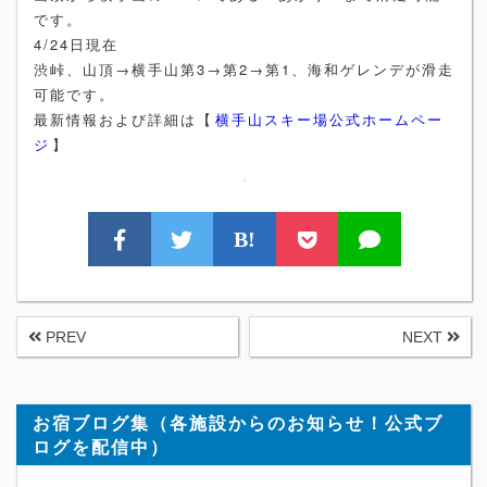
です。
4/24日現在
渋峠、山頂→横手山第3→第2→第1、海和ゲレンデが滑走
可能です。
最新情報および詳細は【
横手山スキー場公式ホームペー
ジ
】
B!
PREV
NEXT
お宿ブログ集（各施設からのお知らせ！公式ブ
ログを配信中）