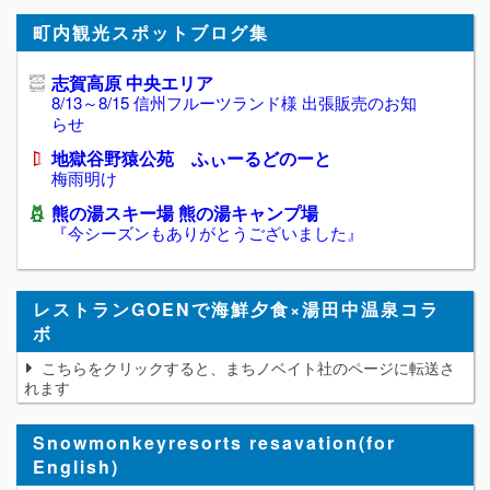
町内観光スポットブログ集
志賀高原 中央エリア
8/13～8/15 信州フルーツランド様 出張販売のお知
らせ
地獄谷野猿公苑 ふぃーるどのーと
梅雨明け
熊の湯スキー場 熊の湯キャンプ場
『今シーズンもありがとうございました』
レストランGOENで海鮮夕食×湯田中温泉コラ
ボ
こちらをクリックすると、まちノベイト社のページに転送さ
れます
Snowmonkeyresorts resavation(for
English)