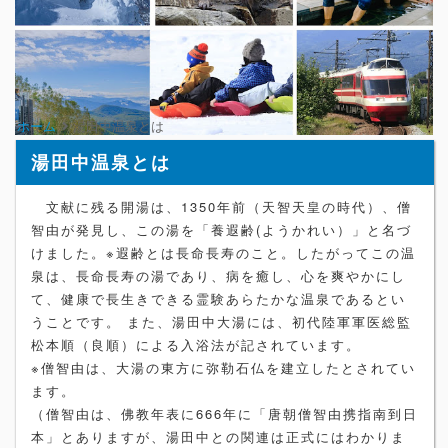
ホーム
湯田中温泉とは
湯田中温泉とは
文献に残る開湯は、1350年前（天智天皇の時代）、僧
智由が発見し、この湯を「養遐齢(ようかれい）」と名づ
けました。※遐齢とは長命長寿のこと。したがってこの温
泉は、長命長寿の湯であり、病を癒し、心を爽やかにし
て、健康で長生きできる霊験あらたかな温泉であるとい
うことです。 また、湯田中大湯には、初代陸軍軍医総監
松本順（良順）による入浴法が記されています。
※僧智由は、大湯の東方に弥勒石仏を建立したとされてい
ます。
（僧智由は、佛教年表に666年に「唐朝僧智由携指南到日
本」とありますが、湯田中との関連は正式にはわかりま