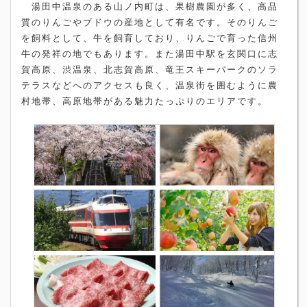
湯田中温泉のある山ノ内町は、果樹農園が多く、高品
質のりんごやブドウの産地として有名です。そのりんご
を飼料として、牛を飼育しており、りんごで育った信州
牛の発祥の地でもあります。また湯田中駅を玄関口に志
賀高原、渋温泉、北志賀高原、竜王スキーパークのソラ
テラスなどへのアクセスも良く、温泉街を囲むように農
村地帯、高原地帯がある魅力たっぷりのエリアです。