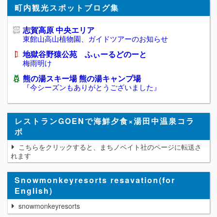
町内観光スポットブログ集
志賀高原 中央エリア
東館山高山植物園、ガイドツアーのお知らせ
地獄谷野猿公苑 ふぃーるどのーと
梅雨明け
熊の湯スキー場 熊の湯キャンプ場
『今シーズンもありがとうございました』
レストランGOENで海鮮夕食×湯田中温泉コラ
ボ
こちらをクリックすると、まちノベイト社のページに転送さ
れます
Snowmonkeyresorts resavation(for
English)
snowmonkeyresorts