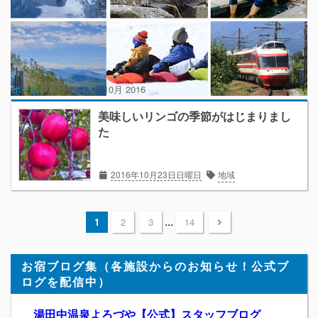
ホーム
アーカイブ:
10月 2016
美味しいリンゴの季節がはじまりまし
た
2016年10月23日日曜日
地域
...
1
2
3
14
お宿ブログ集（各施設からのお知らせ！公式ブ
ログを配信中）
湯田中温泉よろづや【公式】スタッフブログ