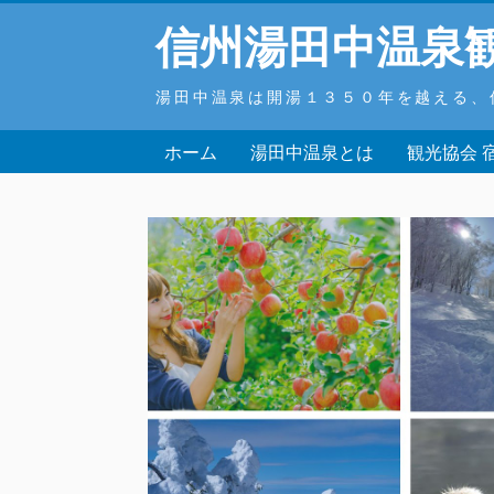
信州湯田中温泉
湯田中温泉は開湯１３５０年を越える、
ホーム
湯田中温泉とは
観光協会