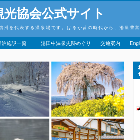
観光協会公式サイト
信州を代表する温泉場です。はるか昔の時代から、湯量豊
 宿泊施設一覧
湯田中温泉史跡めぐり
交通案内
Engl