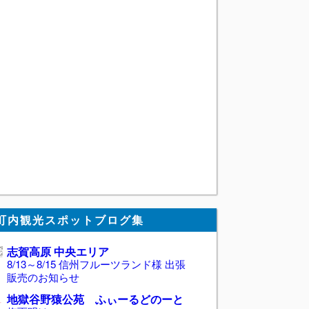
町内観光スポットブログ集
志賀高原 中央エリア
8/13～8/15 信州フルーツランド様 出張
販売のお知らせ
地獄谷野猿公苑 ふぃーるどのーと