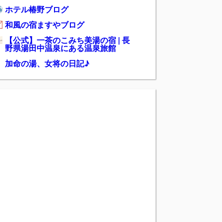
ホテル椿野ブログ
和風の宿ますやブログ
【公式】一茶のこみち美湯の宿 | 長
野県湯田中温泉にある温泉旅館
加命の湯、女将の日記♪