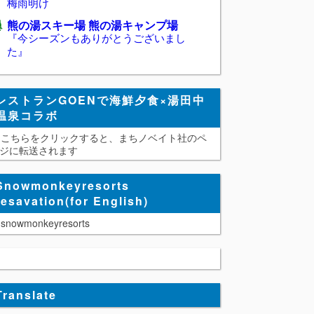
梅雨明け
熊の湯スキー場 熊の湯キャンプ場
『今シーズンもありがとうございまし
た』
レストランGOENで海鮮夕食×湯田中
温泉コラボ
こちらをクリックすると、まちノベイト社のペ
ジに転送されます
Snowmonkeyresorts
resavation(for English)
snowmonkeyresorts
Translate