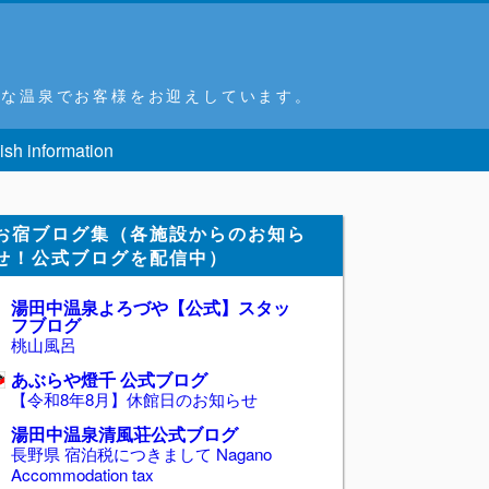
富な温泉でお客様をお迎えしています。
ish information
お宿ブログ集（各施設からのお知ら
せ！公式ブログを配信中）
湯田中温泉よろづや【公式】スタッ
フブログ
桃山風呂
あぶらや燈千 公式ブログ
【令和8年8月】休館日のお知らせ
湯田中温泉清風荘公式ブログ
長野県 宿泊税につきまして Nagano
Accommodation tax