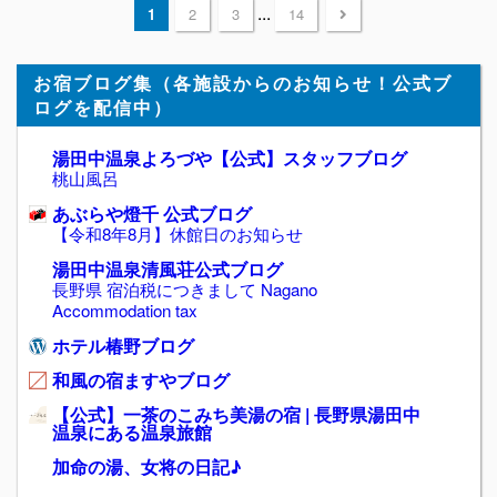
...
1
2
3
14
お宿ブログ集（各施設からのお知らせ！公式ブ
ログを配信中）
湯田中温泉よろづや【公式】スタッフブログ
桃山風呂
あぶらや燈千 公式ブログ
【令和8年8月】休館日のお知らせ
湯田中温泉清風荘公式ブログ
長野県 宿泊税につきまして Nagano
Accommodation tax
ホテル椿野ブログ
和風の宿ますやブログ
【公式】一茶のこみち美湯の宿 | 長野県湯田中
温泉にある温泉旅館
加命の湯、女将の日記♪