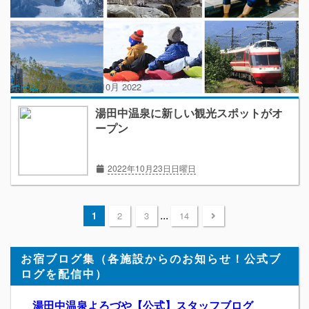
ホーム
アーカイブ:
10月 2022
湯田中温泉に新しい観光スポットがオ
ープン
2022年10月23日日曜日
...
1
2
3
14
お宿ブログ集（各施設からのお知らせ！公式ブ
ログを配信中）
湯田中温泉よろづや【公式】スタッフブログ