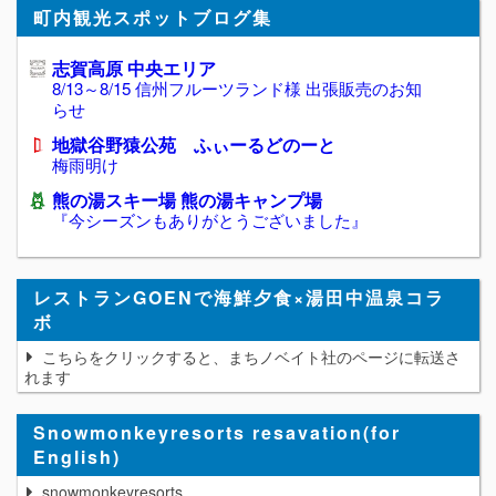
町内観光スポットブログ集
志賀高原 中央エリア
8/13～8/15 信州フルーツランド様 出張販売のお知
らせ
地獄谷野猿公苑 ふぃーるどのーと
梅雨明け
熊の湯スキー場 熊の湯キャンプ場
『今シーズンもありがとうございました』
レストランGOENで海鮮夕食×湯田中温泉コラ
ボ
こちらをクリックすると、まちノベイト社のページに転送さ
れます
Snowmonkeyresorts resavation(for
English)
snowmonkeyresorts