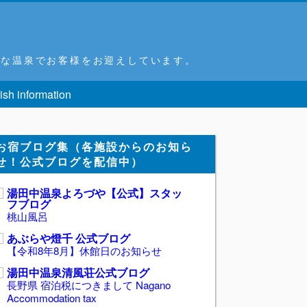
富な温泉でお客様をお迎えしています。
ish information
お宿ブログ集（各施設からのお知ら
せ！公式ブログを配信中）
湯田中温泉よろづや【公式】スタッ
フブログ
桃山風呂
あぶらや燈千 公式ブログ
【令和8年8月】休館日のお知らせ
湯田中温泉清風荘公式ブログ
長野県 宿泊税につきまして Nagano
Accommodation tax