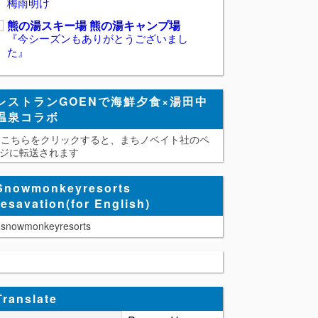
梅雨明け
熊の湯スキー場 熊の湯キャンプ場
『今シーズンもありがとうございまし
た』
レストランGOENで海鮮夕食×湯田中
温泉コラボ
こちらをクリックすると、まちノベイト社のペ
ジに転送されます
Snowmonkeyresorts
resavation(for English)
snowmonkeyresorts
Translate