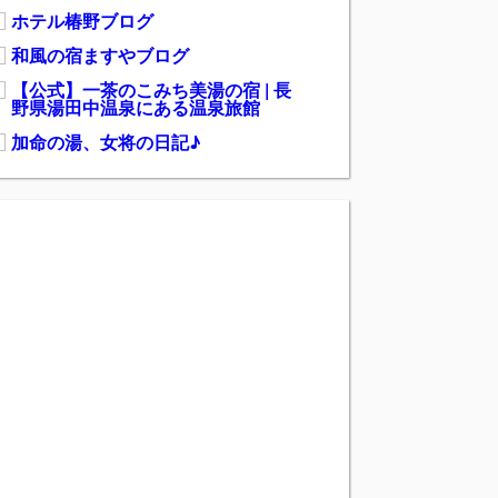
ホテル椿野ブログ
和風の宿ますやブログ
【公式】一茶のこみち美湯の宿 | 長
野県湯田中温泉にある温泉旅館
加命の湯、女将の日記♪