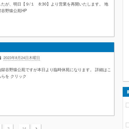
したが、明日【９/１ 8:30】より営業を再開いたします。 地
獄谷野猿公苑HP
2023年8月24日木曜日
地獄谷野猿公苑ですが本日より臨時休苑になります。 詳細はこ
ちらを クリック
...
3
14