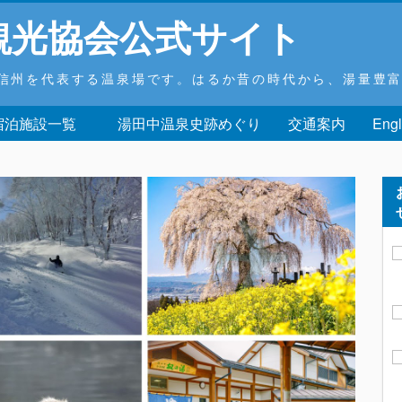
観光協会公式サイト
信州を代表する温泉場です。はるか昔の時代から、湯量豊
 宿泊施設一覧
湯田中温泉史跡めぐり
交通案内
Engl