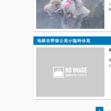
地獄谷野猿公苑が臨時休苑
1
2