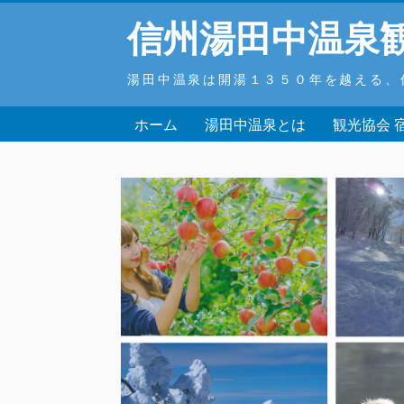
信州湯田中温泉
湯田中温泉は開湯１３５０年を越える、
ホーム
湯田中温泉とは
観光協会