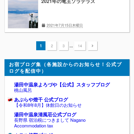
2021年の竜王ソラテラス
2021年7月15日木曜日
...
1
2
3
14
お宿ブログ集（各施設からのお知らせ！公式ブ
ログを配信中）
湯田中温泉よろづや【公式】スタッフブログ
桃山風呂
あぶらや燈千 公式ブログ
【令和8年8月】休館日のお知らせ
湯田中温泉清風荘公式ブログ
長野県 宿泊税につきまして Nagano
Accommodation tax