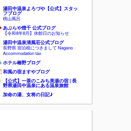
湯田中温泉よろづや【公式】スタッ
フブログ
桃山風呂
あぶらや燈千 公式ブログ
【令和8年8月】休館日のお知らせ
湯田中温泉清風荘公式ブログ
長野県 宿泊税につきまして Nagano
Accommodation tax
ホテル椿野ブログ
和風の宿ますやブログ
【公式】一茶のこみち美湯の宿 | 長
野県湯田中温泉にある温泉旅館
加命の湯、女将の日記♪