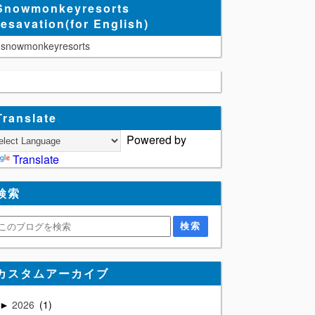
Snowmonkeyresorts
resavation(for English)
snowmonkeyresorts
Translate
Powered by
Translate
検索
カスタムアーカイブ
2026
1
►