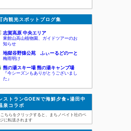
町内観光スポットブログ集
志賀高原 中央エリア
東館山高山植物園、ガイドツアーのお
知らせ
地獄谷野猿公苑 ふぃーるどのーと
梅雨明け
熊の湯スキー場 熊の湯キャンプ場
『今シーズンもありがとうございまし
た』
レストランGOENで海鮮夕食×湯田中
温泉コラボ
こちらをクリックすると、まちノベイト社のペ
ジに転送されます