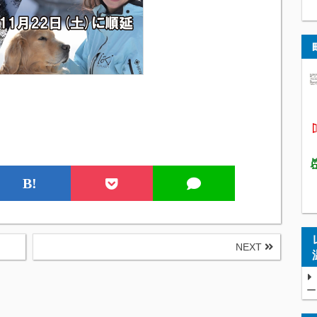
B!
NEXT
ー