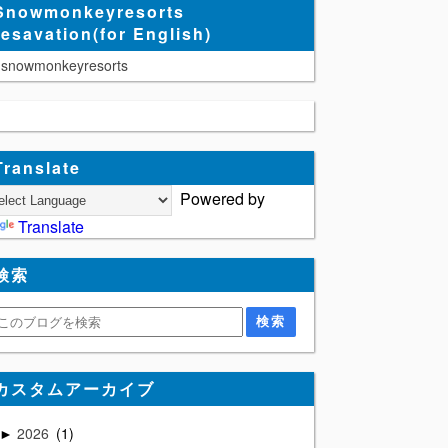
Snowmonkeyresorts
resavation(for English)
snowmonkeyresorts
Translate
Powered by
Translate
検索
カスタムアーカイブ
2026
1
►