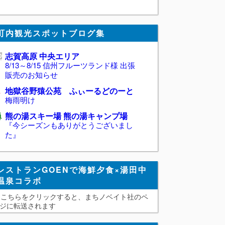
町内観光スポットブログ集
志賀高原 中央エリア
8/13～8/15 信州フルーツランド様 出張
販売のお知らせ
地獄谷野猿公苑 ふぃーるどのーと
梅雨明け
熊の湯スキー場 熊の湯キャンプ場
『今シーズンもありがとうございまし
た』
レストランGOENで海鮮夕食×湯田中
温泉コラボ
こちらをクリックすると、まちノベイト社のペ
ジに転送されます