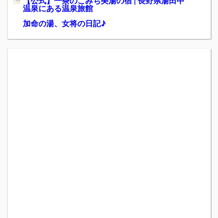
【公式】一茶のこみち美湯の宿 | 長野県湯田中
温泉にある温泉旅館
加命の湯、女将の日記♪