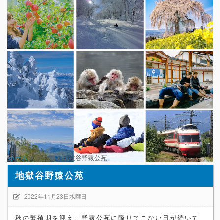
ホーム
未分類
地獄谷野猿公苑
地獄谷野猿公苑
2022年11月23日水曜日
秋の繁殖期を迎え、野猿公苑に降りてこない日が続いて