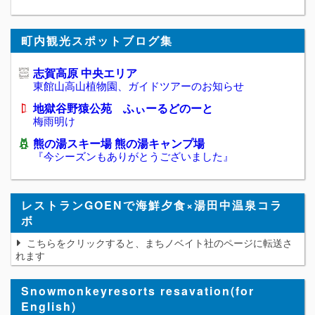
町内観光スポットブログ集
志賀高原 中央エリア
東館山高山植物園、ガイドツアーのお知らせ
地獄谷野猿公苑 ふぃーるどのーと
梅雨明け
熊の湯スキー場 熊の湯キャンプ場
『今シーズンもありがとうございました』
レストランGOENで海鮮夕食×湯田中温泉コラ
ボ
こちらをクリックすると、まちノベイト社のページに転送さ
れます
Snowmonkeyresorts resavation(for
English)