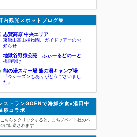
町内観光スポットブログ集
志賀高原 中央エリア
東館山高山植物園、ガイドツアーのお
知らせ
地獄谷野猿公苑 ふぃーるどのーと
梅雨明け
熊の湯スキー場 熊の湯キャンプ場
『今シーズンもありがとうございまし
た』
レストランGOENで海鮮夕食×湯田中
温泉コラボ
こちらをクリックすると、まちノベイト社のペ
ジに転送されます