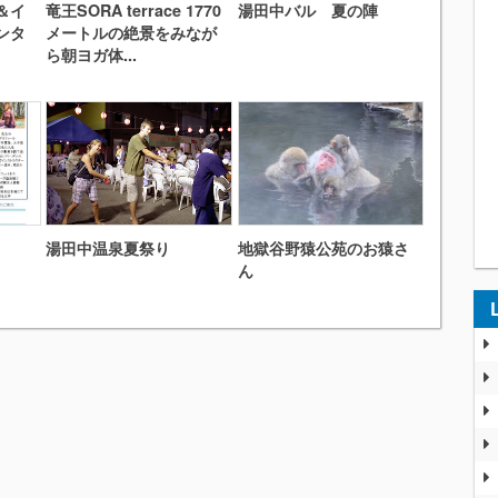
＆イ
竜王SORA terrace 1770
湯田中バル 夏の陣
ンタ
メートルの絶景をみなが
ら朝ヨガ体...
湯田中温泉夏祭り
地獄谷野猿公苑のお猿さ
ん