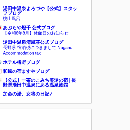
湯田中温泉よろづや【公式】スタッ
フブログ
桃山風呂
あぶらや燈千 公式ブログ
【令和8年8月】休館日のお知らせ
湯田中温泉清風荘公式ブログ
長野県 宿泊税につきまして Nagano
Accommodation tax
ホテル椿野ブログ
和風の宿ますやブログ
【公式】一茶のこみち美湯の宿 | 長
野県湯田中温泉にある温泉旅館
加命の湯、女将の日記♪