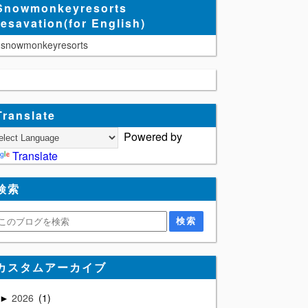
Snowmonkeyresorts
resavation(for English)
snowmonkeyresorts
Translate
Powered by
Translate
検索
カスタムアーカイブ
2026
1
►