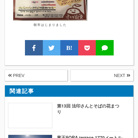
朝市はじまりました
B!
PREV
NEXT
関連記事
第13回 法印さんとそばの花まつ
り
竜王SORA terrace 1770メートル