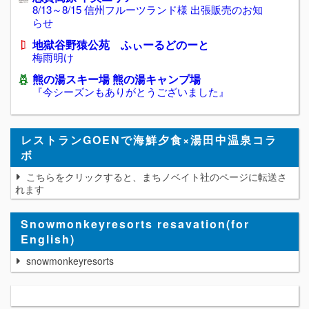
8/13～8/15 信州フルーツランド様 出張販売のお知
らせ
地獄谷野猿公苑 ふぃーるどのーと
梅雨明け
熊の湯スキー場 熊の湯キャンプ場
『今シーズンもありがとうございました』
レストランGOENで海鮮夕食×湯田中温泉コラ
ボ
こちらをクリックすると、まちノベイト社のページに転送さ
れます
Snowmonkeyresorts resavation(for
English)
snowmonkeyresorts