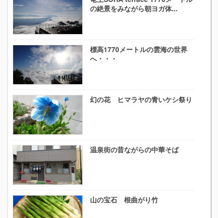
の絶景をみながら朝ヨガ体...
標高1770メートルの雲海の世界
へ・・・
幻の花 ヒマラヤの青いケシ祭り
温泉街の昔ながらの中華そば
山の宝石 根曲がり竹