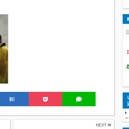
B!
ー
NEXT