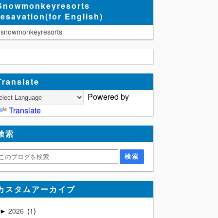
Snowmonkeyresorts
resavation(for English)
snowmonkeyresorts
Translate
Powered by
Translate
検索
カスタムアーカイブ
2026
1
►