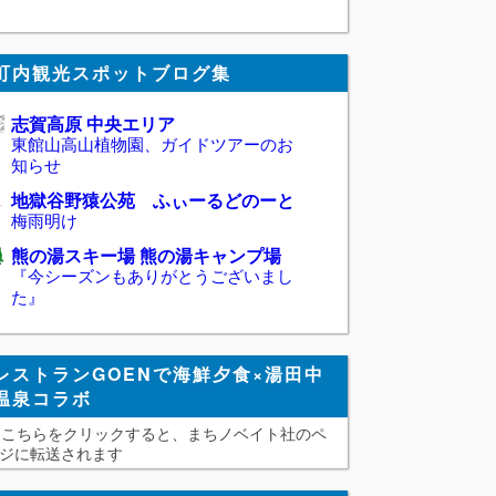
町内観光スポットブログ集
志賀高原 中央エリア
東館山高山植物園、ガイドツアーのお
知らせ
地獄谷野猿公苑 ふぃーるどのーと
梅雨明け
熊の湯スキー場 熊の湯キャンプ場
『今シーズンもありがとうございまし
た』
レストランGOENで海鮮夕食×湯田中
温泉コラボ
こちらをクリックすると、まちノベイト社のペ
ジに転送されます