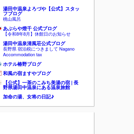
湯田中温泉よろづや【公式】スタッ
フブログ
桃山風呂
あぶらや燈千 公式ブログ
【令和8年8月】休館日のお知らせ
湯田中温泉清風荘公式ブログ
長野県 宿泊税につきまして Nagano
Accommodation tax
ホテル椿野ブログ
和風の宿ますやブログ
【公式】一茶のこみち美湯の宿 | 長
野県湯田中温泉にある温泉旅館
加命の湯、女将の日記♪